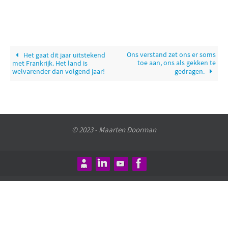
Ons verstand zet ons er soms
Het gaat dit jaar uitstekend
toe aan, ons als gekken te
met Frankrijk. Het land is
welvarender dan volgend jaar!
gedragen.
© 2023 - Maarten Doorman