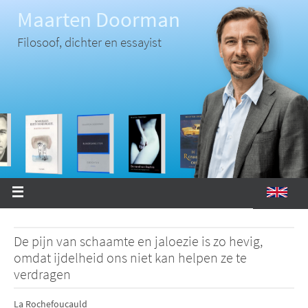
Ga
Maarten Doorman
naar
de
inhoud
Filosoof, dichter en essayist
De pijn van schaamte en jaloezie is zo hevig,
omdat ijdelheid ons niet kan helpen ze te
verdragen
La Rochefoucauld