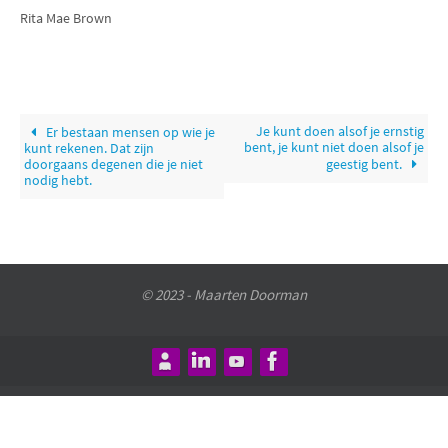
Rita Mae Brown
Je kunt doen alsof je ernstig
Er bestaan mensen op wie je
bent, je kunt niet doen alsof je
kunt rekenen. Dat zijn
doorgaans degenen die je niet
geestig bent.
nodig hebt.
© 2023 - Maarten Doorman