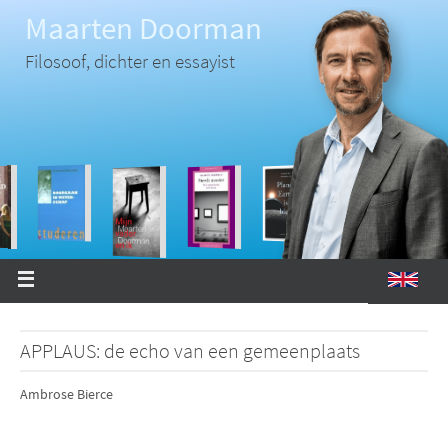
Ga
Maarten Doorman
naar
de
inhoud
Filosoof, dichter en essayist
APPLAUS: de echo van een gemeenplaats
Ambrose Bierce