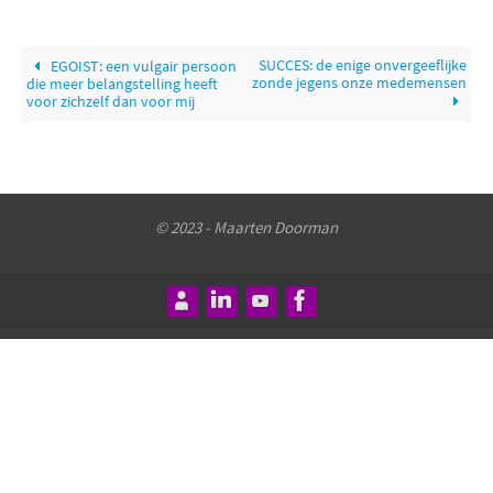
SUCCES: de enige onvergeeflijke
EGOIST: een vulgair persoon
zonde jegens onze medemensen
die meer belangstelling heeft
voor zichzelf dan voor mij
© 2023 - Maarten Doorman