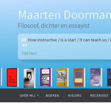
Ga
naar
Maarten Doorma
de
inhoud
Filosoof, dichter en essayist
How instructive / is a star! / It can teach us 
Piet Hein
Ga
naar
OVER MIJ
BOEKEN
NIEUWS
RECENSIES
de
inhoud