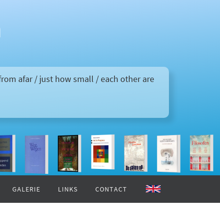
n
/ from afar / just how small / each other are
GALERIE
LINKS
CONTACT