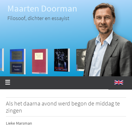
Ga
Maarten Doorman
naar
de
inhoud
Filosoof, dichter en essayist
Als het daarna avond werd begon de middag te
zingen
Lieke Marsman