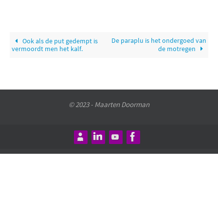
De paraplu is het ondergoed van
Ook als de put gedempt is
vermoordt men het kalf.
de motregen
© 2023 - Maarten Doorman