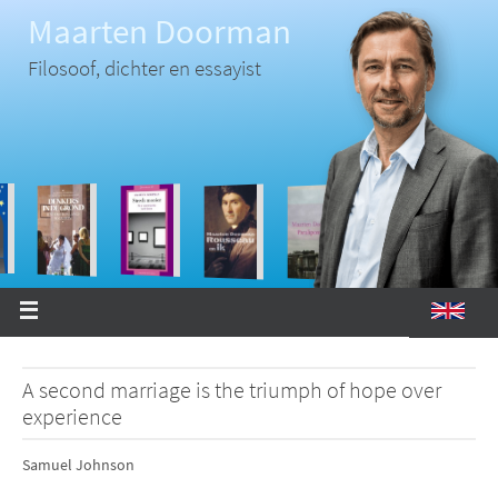
Ga
Maarten Doorman
naar
de
inhoud
Filosoof, dichter en essayist
A second marriage is the triumph of hope over
experience
Samuel Johnson