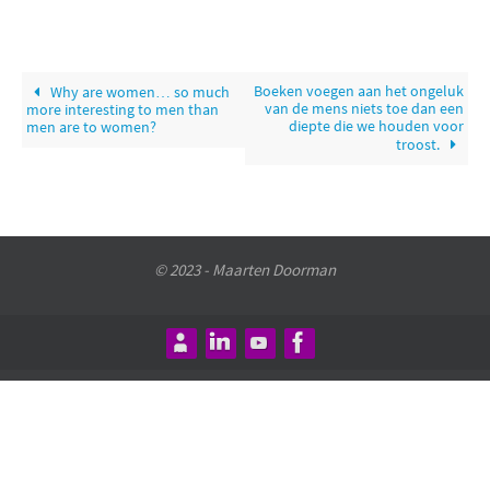
Boeken voegen aan het ongeluk
Why are women… so much
van de mens niets toe dan een
more interesting to men than
diepte die we houden voor
men are to women?
troost.
© 2023 - Maarten Doorman