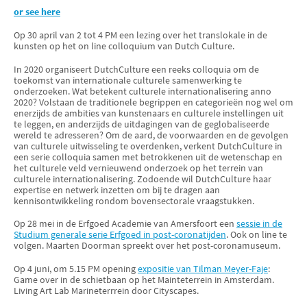
or see here
Op 30 april van 2 tot 4 PM een lezing over het translokale in de
kunsten op het on line colloquium van Dutch Culture.
In 2020 organiseert DutchCulture een reeks colloquia om de
toekomst van internationale culturele samenwerking te
onderzoeken. Wat betekent culturele internationalisering anno
2020? Volstaan de traditionele begrippen en categorieën nog wel om
enerzijds de ambities van kunstenaars en culturele instellingen uit
te leggen, en anderzijds de uitdagingen van de geglobaliseerde
wereld te adresseren? Om de aard, de voorwaarden en de gevolgen
van culturele uitwisseling te overdenken, verkent DutchCulture in
een serie colloquia samen met betrokkenen uit de wetenschap en
het culturele veld vernieuwend onderzoek op het terrein van
culturele internationalisering. Zodoende wil DutchCulture haar
expertise en netwerk inzetten om bij te dragen aan
kennisontwikkeling rondom bovensectorale vraagstukken.
Op 28 mei in de Erfgoed Academie van Amersfoort een
sessie in de
Studium generale serie Erfgoed in post-coronatijden
. Ook on line te
volgen. Maarten Doorman spreekt over het post-coronamuseum.
Op 4 juni, om 5.15 PM opening
expositie van Tilman Meyer-Faje
:
Game over in de schietbaan op het Mainteterrein in Amsterdam.
Living Art Lab Marineterrrein door Cityscapes.