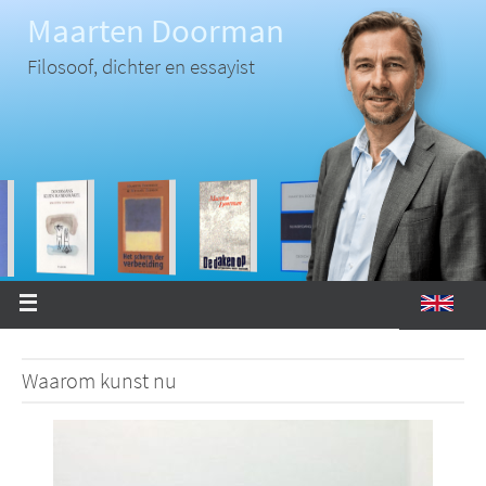
Ga
Maarten Doorman
naar
de
inhoud
Filosoof, dichter en essayist
Waarom kunst nu