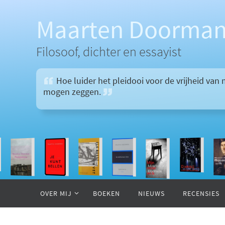
Ga
naar
Maarten Doorma
de
inhoud
Filosoof, dichter en essayist
Hoe luider het pleidooi voor de vrijheid va
mogen zeggen.
Ga
naar
OVER MIJ
BOEKEN
NIEUWS
RECENSIES
de
inhoud