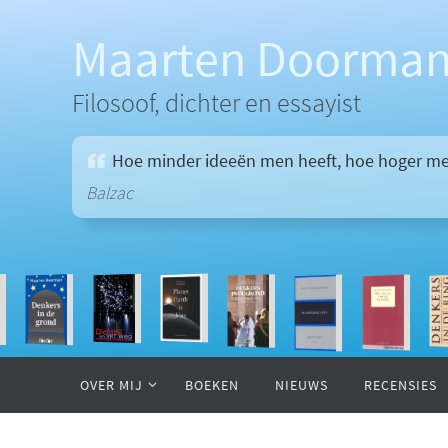
Ga
naar
Maarten Doorma
de
inhoud
Filosoof, dichter en essayist
Hoe minder ideeën men heeft, hoe hoger men
Balzac
Ga
naar
OVER MIJ
BOEKEN
NIEUWS
RECENSIES
de
inhoud