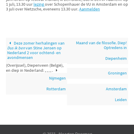
1 juli, 13.30 uur
lezing
over Schopenhauer de VU in Amsterdam en op
3 juli over Nietzsche, eveneens 13.30 uur.
Aanmelden
Maand van de filosofie. Diep!
Deze zomer herhalingen van
Optredens in
Dus ik ben
van Stine Jensen op
Nederland 2 voor ochtend- en
avondmensen
Diepenheim
(Overijssel), Diepenveen (België),
en diep in Nederland:
,
,
,
,
.
Groningen
Nijmegen
Rotterdam
Amsterdam
Leiden
© 2023 - Maarten Doorman