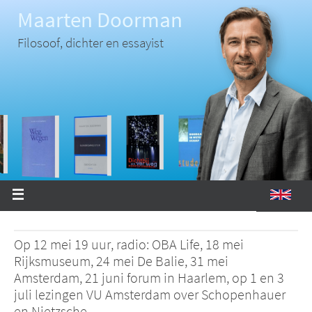
Ga
Maarten Doorman
naar
de
inhoud
Filosoof, dichter en essayist
Op 12 mei 19 uur, radio: OBA Life, 18 mei
Rijksmuseum, 24 mei De Balie, 31 mei
Amsterdam, 21 juni forum in Haarlem, op 1 en 3
juli lezingen VU Amsterdam over Schopenhauer
en Nietzsche.