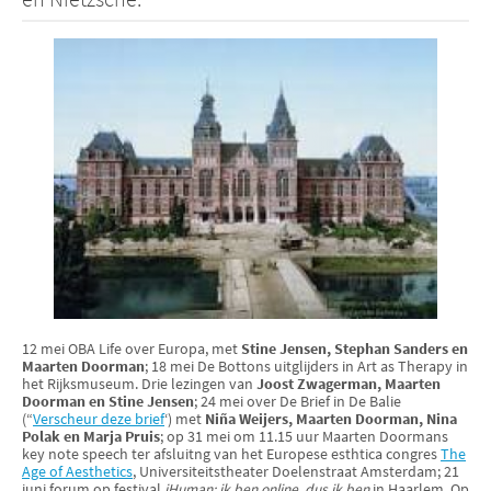
12 mei OBA Life over Europa, met
Stine Jensen, Stephan Sanders en
Maarten Doorman
; 18 mei De Bottons uitglijders in Art as Therapy in
het Rijksmuseum. Drie lezingen van
Joost Zwagerman, Maarten
Doorman en Stine Jensen
; 24 mei over De Brief in De Balie
(“
Verscheur deze brief
‘) met
Niña Weijers, Maarten Doorman, Nina
Polak en Marja Pruis
; op 31 mei om 11.15 uur Maarten Doormans
key note speech ter afsluitng van het Europese esthtica congres
The
Age of Aesthetics
, Universiteitstheater Doelenstraat Amsterdam; 21
juni forum op festival
iHuman; ik ben online, dus ik ben
in Haarlem. Op