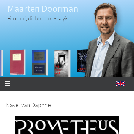
Ga
Maarten Doorman
naar
de
inhoud
Filosoof, dichter en essayist
Navel van Daphne