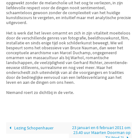
opgewekt zonder de melancholie uit het oog te verliezen, in zijn
liefdevolle respect voor de dingen nooit sentimenteel,
schaamteloos gewoon zonder de complexiteit van het huidige
kunstdiscours te vergeten, en intuïtief maar met analytische precisie
uitgevoerd.
Het is werk dat het leven omarmt en zich in zijn vitaliteit moeiteloos
door de verschillende genres van fotografie, beeldhouwkunst, film,
installatie en sinds enige tijd ook schilderkunst beweegt. Wie wil
bespeurt soms het obsessieve van Bruce Nauman, dan weer het
conceptuele anarchisme van Marcel Duchamp, ongegeneerd
omarmen van massacultuur als bij Warhol, romantische
landschappen, de veelzijdigheid van Gerhard Richter, zeventiende-
eeuwse stillevens, surrealisme en nog veel meer. Maar het
onderscheidt zich uiteindelijk van al die voorgangers en tradities
door de bedrieglijke eenvoud van een liefdesverklaring aan het
leven en aan de dingen om ons heen.
Niemand roert zo dichtbij in de verte.
23 januari en 6 februari 2011 om
Lezing Schopenhauer
23.40 uur Maarten Doorman op
TV (Ned 2)