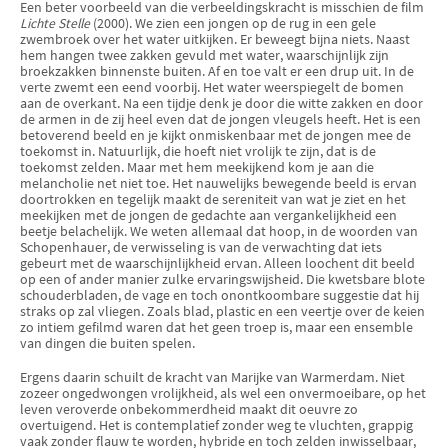
Een beter voorbeeld van die verbeeldingskracht is misschien de film
Lichte Stelle
(2000). We zien een jongen op de rug in een gele
zwembroek over het water uitkijken. Er beweegt bijna niets. Naast
hem hangen twee zakken gevuld met water, waarschijnlijk zijn
broekzakken binnenste buiten. Af en toe valt er een drup uit. In de
verte zwemt een eend voorbij. Het water weerspiegelt de bomen
aan de overkant. Na een tijdje denk je door die witte zakken en door
de armen in de zij heel even dat de jongen vleugels heeft. Het is een
betoverend beeld en je kijkt onmiskenbaar met de jongen mee de
toekomst in. Natuurlijk, die hoeft niet vrolijk te zijn, dat is de
toekomst zelden. Maar met hem meekijkend kom je aan die
melancholie net niet toe. Het nauwelijks bewegende beeld is ervan
doortrokken en tegelijk maakt de sereniteit van wat je ziet en het
meekijken met de jongen de gedachte aan vergankelijkheid een
beetje belachelijk. We weten allemaal dat hoop, in de woorden van
Schopenhauer, de verwisseling is van de verwachting dat iets
gebeurt met de waarschijnlijkheid ervan. Alleen loochent dit beeld
op een of ander manier zulke ervaringswijsheid. Die kwetsbare blote
schouderbladen, de vage en toch onontkoombare suggestie dat hij
straks op zal vliegen. Zoals blad, plastic en een veertje over de keien
zo intiem gefilmd waren dat het geen troep is, maar een ensemble
van dingen die buiten spelen.
Ergens daarin schuilt de kracht van Marijke van Warmerdam. Niet
zozeer ongedwongen vrolijkheid, als wel een onvermoeibare, op het
leven veroverde onbekommerdheid maakt dit oeuvre zo
overtuigend. Het is contemplatief zonder weg te vluchten, grappig
vaak zonder flauw te worden, hybride en toch zelden inwisselbaar,