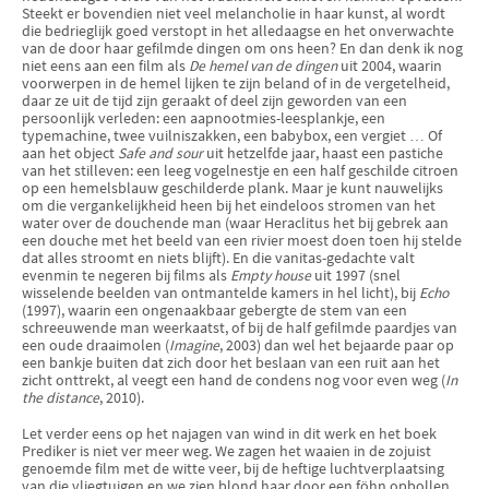
Steekt er bovendien niet veel melancholie in haar kunst, al wordt
die bedrieglijk goed verstopt in het alledaagse en het onverwachte
van de door haar gefilmde dingen om ons heen? En dan denk ik nog
niet eens aan een film als
De hemel van de dingen
uit 2004, waarin
voorwerpen in de hemel lijken te zijn beland of in de vergetelheid,
daar ze uit de tijd zijn geraakt of deel zijn geworden van een
persoonlijk verleden: een aapnootmies-leesplankje, een
typemachine, twee vuilniszakken, een babybox, een vergiet … Of
aan het object
Safe and sour
uit hetzelfde jaar, haast een pastiche
van het stilleven: een leeg vogelnestje en een half geschilde citroen
op een hemelsblauw geschilderde plank. Maar je kunt nauwelijks
om die vergankelijkheid heen bij het eindeloos stromen van het
water over de douchende man (waar Heraclitus het bij gebrek aan
een douche met het beeld van een rivier moest doen toen hij stelde
dat alles stroomt en niets blijft). En die vanitas-gedachte valt
evenmin te negeren bij films als
Empty house
uit 1997 (snel
wisselende beelden van ontmantelde kamers in hel licht), bij
Echo
(1997), waarin een ongenaakbaar gebergte de stem van een
schreeuwende man weerkaatst, of bij de half gefilmde paardjes van
een oude draaimolen (
Imagine
, 2003) dan wel het bejaarde paar op
een bankje buiten dat zich door het beslaan van een ruit aan het
zicht onttrekt, al veegt een hand de condens nog voor even weg (
In
the distance
, 2010).
Let verder eens op het najagen van wind in dit werk en het boek
Prediker is niet ver meer weg. We zagen het waaien in de zojuist
genoemde film met de witte veer, bij de heftige luchtverplaatsing
van die vliegtuigen en we zien blond haar door een föhn opbollen