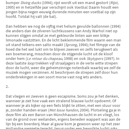
bumper
Diving ducks
(1994); rijst wordt uit een mand gestort (
Rijst
,
1995) en in hetzelfde jaar verschijnt ook
Voetbal
. Daarin houdt
een
jongen bijna negen eeuwig durende minuten een voetbal op zijn
hoofd. Totdat hij valt (de bal).
Dan hebben we nog de vijftig met helium gevulde ballonnen (1994)
die anders dan de zilveren luchtkussens van Andy Warhol niet op
kunnen stijgen omdat ze met gekleurde linten aan een blikje
limonade vastzitten. En de licht beklemmende film waarin een man
uit stand telkens een salto maakt (
Sprong
, 1994); het filmpje van de
hoed die het wel lukt om te blijven zweven en zelfs terugkeert als
een boemerang, misschien
door de stijgende lucht uit de kloof
onder hem (
Le retour du chapeau
, 1998) en ook
Skytypers
(1997). In
deze laatste
loop
trekken vijf straaljagers in de verte witte strepen
door de lucht, weer die geheimzinnige notenbalk waarbij we zelf de
muziek mogen verzinnen. Al beschrijven de strepen zelf door hun
onderbrekingen in een soort morse vast nog iets anders.
2.
Dat vliegen en zweven is geen escapisme. Soms zou je het denken,
wanneer je ziet hoe vaak een stralend blauwe lucht opdoemt. Of
wanneer je als kijker op een fiets blijkt te zitten, met een stuur voor
je, zonder handen eraan (
Met losse handen
, 2004). Plotseling ga je in
deze film als een Baron van Münchhausen de lucht in en vliegt, los
van de grond over weilanden, ergens beneden wappert was aan de
lijn bij een boerderij. Maar al gauw kom je gewoon weer op het zeer
Hollandse weggetje terecht, terug onder een bewolkte lucht; niks