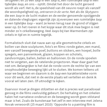
terugkeert en zo een
loop
in een
loop
is, een ruimtelijke
loop
in een
tijdelijke
loop
, en ons – optilt. Omdat het door de lucht geroerd
wordt als verf. Het is, de speelsheid van dit oeuvre roept als vanzelf
die woordspeligheid op,
ontroeren in de verte
. Net als de
Skytypers
die een
loop
in de lucht maken en de eerder genoemde opstijgende
en dalende vliegtuigen: eigenlijk zijn zij evenzeer een ruimtelijke
loop
in een tijdelijke
loop
– want ze keren terug naar de grond of stijgen
weer op. En het roeren in het kopje waar dit stuk mee begon is niet
minder zo’n cirkelbeweging. Veel
loops
bij Van Warmerdam zijn
cirkels in tijd en in ruimte tegelijk.
Formalistisch sluit dat nauw aan op alle geometrische cirkels en
bollen van deze sculpturen, foto’s en films: ronde gaten, een mand,
een vanzelf bewegende poef, buttons en stickers, een hoepel, bolle
spiegels, een pannenkoek, glazen, koppen en schotels,
zandvormpjes, ballen, bellen en ballonnen. En de ronde spoelen
niet te vergeten, aan de ratelende projectoren. Maar daar gaat het
niet om. Belangrijker is het dat de ronde vorm de rechte lijn van een
onophoudelijke beweging lijkt uit te sluiten. We komen telkens uit
waar we beginnen en daarom is de
loop
een karakteristieke vorm
voor dit werk, dat niet in de eerste plaats wil vertellen en denk ik
vooral wil laten zien. Of uitnodigt te kijken.
Daarvoor moet je dingen stilzetten en dat is precies wat paradoxaal
genoeg in die films veelvuldig gebeurt. De herhaling en het
cirkelen
halen het narratieve onderuit en de beweging wordt geen stilstand
maar
is
het. Zoals de kunstenaar het zelf in een interview met Jelena
Novak verwoordt (25 maart 2010): ‘Opposite to a painting film is