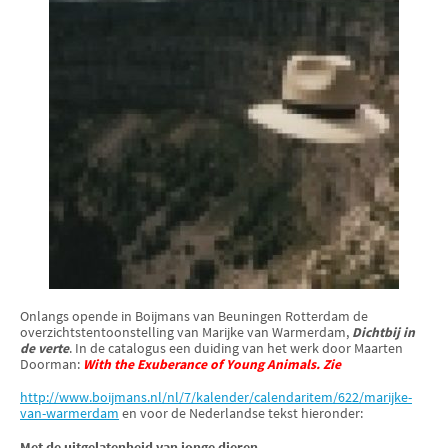
Onlangs opende in Boijmans van Beuningen Rotterdam de
overzichtstentoonstelling van Marijke van Warmerdam,
Dichtbij in
de verte
. In de catalogus een duiding van het werk door Maarten
Doorman:
With the Exuberance of Young Animals. Zie
http://www.boijmans.nl/nl/7/kalender/calendaritem/622/marijke-
van-warmerdam
en voor de Nederlandse tekst hieronder:
Met de uitgelatenheid van jonge dieren.