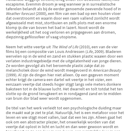
escapisme. Evenmin droom je weg wanneer je in surrealistische
taferelen belandt als bij de eerder genoemde zwevende hoed of in
Weather forecast
(2000), een film van een bad op een houten vloer
dat overstroomt en waarin door een raam vallend zonlicht wordt
afgewisseld met mist, stortbuien en zelfs plots met een enorme
klomp ijs die van boven het bad in lazert. Nooit wordt de
werkelijkheid uit het oog verloren en prijsgegeven aan dromen,
diepzinnig gefilosofeer of vaag utopisme.
Neem het witte veertje uit
The Wind of Life
(2010), een van de vier
films bij een compositie van Louis Andriessen (
Life
, 2009). Bladeren
wervelen op in de wind en zand en stukken plastic waaien door een
verlaten industriegebiedje met de uitgelatenheid van jonge dieren.
Ze worden gevolgd als het beroemde plastic zakje dat zo
melancholiek door de wind wordt meegevoerd in
American Beauty
(1999). Al zijn de dingen hier niet alleen. Op een gegeven moment
echter krijgt de camera een dartel wit veertje in het vizier, een
eenzaam veertje dat steeds hoger stijgt langs vele meters donkere
baksteen tot in de blauwe lucht. Het dwarrelt en tolt totdat het ten
slotte op de grond terugkeert en in rondjagend zand en te midden
van bruin dor blad weer wordt opgenomen.
De titel van het werk verleidt tot een psychologische duiding maar
die maakt wat je ziet te plat. Natuurlijk, het is een metafoor voor het
leven en wie stijgt moet vallen, laat dat een les zijn. Alleen gaat het
ook om een abstracter plezier, het onwerkelijk worden van dat
veertje dat oplost in licht en lucht en dan weer gewoon wordt en