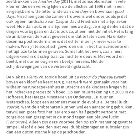
zeefdrukken van
Another day
(2011), met zonsopkomsten in vele
kleuren die een vervolg lijken op de affiches uit 1996 met in een
vergelijkbare witte letter onderaan
bad days
en bovenaan
good
days
. Misschien gaan die zonnen trouwens wel onder, zoals je dat
ook bij een landschap van Caspar David Friedrich niet altijd zeker
weet. Hoe dan ook: er is altijd een nieuwe dag. Je mag denken dat de
dingen voorbij gaan en dat is ook zo, alleen niet definitief. Het is lang
de ambitie van de kunst geweest om dat te laten zien. Na enkele
decennia postmodernisme is dat echter moeilijk meer waar te
maken. We zijn te sceptisch geworden om in het transcendente en
het tijdloze te kunnen geloven. Soms lukt het even, zoals hier,
uitgerekend in dit schijnbaar zo nuchtere oeuvre. Met woord en
beeld, met oor en oog en een beetje hersens. Met de
schijnbewegingen van de verbeeldingskracht.
De vlak na
Plenty
voltooide hoed uit
Le retour du chapeau
zweeft
boven een kloof en keert terug. Het werk werd gemaakt voor het
Wilhelmina Kinderziekenhuis in Utrecht en de kinderen kregen bij
het inchecken precies zo’n hoed. Op een muurtekening uit 2003 in de
Hoftoren, het Haagse Ministerie van Onderwijs, Cultuur en
Wetenschap, loopt een aapmens mee in de evolutie. De titel luidt:
Vooruit!
want de ambtenaren kunnen wel een aansporing gebruiken,
terwijl een grote foto het jaar erop een half gezicht vertoont met
zorgeloos een grasspriet in de mond tegen een blauwe lucht
(
Tomorrow
). Alleen zijn deze voorbeelden op zo’n manier opgevat te
simpel. Alsof die beelden niet veel dubbelzinniger en subtieler zijn
dan een optimistische klap op je schouder.