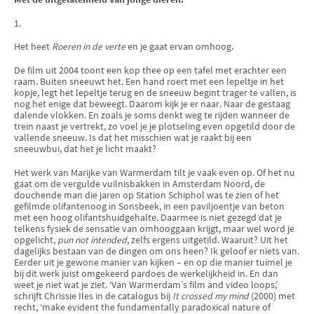
1.
Het heet
Roeren in de verte
en je gaat ervan omhoog.
De film uit 2004 toont een kop thee op een tafel met erachter een
raam. Buiten sneeuwt het. Een hand roert met een lepeltje in het
kopje, legt het lepeltje terug en de sneeuw begint trager te vallen, is
nog het enige dat beweegt. Daarom kijk je er naar. Naar de gestaag
dalende vlokken. En zoals je soms denkt weg te rijden wanneer de
trein naast je vertrekt, zo voel je je plotseling even opgetild door de
vallende sneeuw. Is dat het misschien wat je raakt bij een
sneeuwbui, dat het je licht maakt?
Het werk van Marijke van Warmerdam tilt je vaak even op. Of het nu
gaat om de vergulde vuilnisbakken in Amsterdam Noord, de
douchende man die jaren op Station Schiphol was te zien of het
gefilmde olifantenoog in Sonsbeek, in een paviljoentje van beton
met een hoog olifantshuidgehalte. Daarmee is niet gezegd dat je
telkens fysiek de sensatie van omhooggaan krijgt, maar wel word je
opgelicht,
pun not intended
, zelfs ergens uitgetild. Waaruit? Uit het
dagelijks bestaan van de dingen om ons heen? Ik geloof er niets van.
Eerder uit je gewone manier van kijken – en op die manier tuimel je
bij dit werk juist omgekeerd pardoes de werkelijkheid in. En dan
weet je niet wat je ziet. ‘Van Warmerdam’s film and video loops,’
schrijft Chrissie Iles in de catalogus bij
It crossed my mind
(2000) met
recht, ‘make evident the fundamentally paradoxical nature of