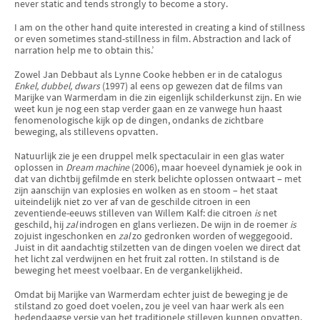
never static and tends strongly to become a story.
I am on the other hand quite interested in creating a kind of stillness
or even sometimes stand-stillness in film. Abstraction and lack of
narration help me to obtain this.’
Zowel Jan Debbaut als Lynne Cooke hebben er in de catalogus
Enkel, dubbel, dwars
(1997) al eens op gewezen dat de films van
Marijke van Warmerdam in die zin eigenlijk schilderkunst zijn. En wie
weet kun je nog een stap verder gaan en ze vanwege hun haast
fenomenologische kijk op de dingen, ondanks de zichtbare
beweging, als stillevens opvatten.
Natuurlijk zie je een druppel melk spectaculair in een glas water
oplossen in
Dream machine
(2006), maar hoeveel dynamiek je ook in
dat van dichtbij gefilmde en sterk belichte oplossen ontwaart – met
zijn aanschijn van explosies en wolken as en stoom – het staat
uiteindelijk niet zo ver af van de geschilde citroen in een
zeventiende-eeuws stilleven van Willem Kalf: die citroen
is
net
geschild, hij
zal
indrogen en glans verliezen. De wijn in de roemer
is
zojuist ingeschonken en
zal
zo gedronken worden of weggegooid.
Juist in dit aandachtig stilzetten van de dingen voelen we direct dat
het licht zal verdwijnen en het fruit zal rotten. In stilstand is de
beweging het meest voelbaar. En de vergankelijkheid.
Omdat bij Marijke van Warmerdam echter juist de beweging je de
stilstand zo goed doet voelen, zou je veel van haar werk als een
hedendaagse versie van het
traditionele stilleven kunnen opvatten.