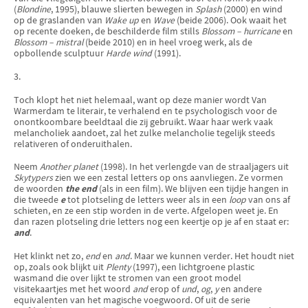
(
Blondine
, 1995), blauwe slierten bewegen in
Splash
(2000) en wind
op de graslanden van
Wake up
en
Wave
(beide 2006). Ook waait het
op recente doeken, de beschilderde film stills
Blossom – hurricane
en
Blossom – mistral
(beide 2010) en in heel vroeg werk, als de
opbollende sculptuur
Harde wind
(1991).
3.
Toch klopt het niet helemaal, want op deze manier wordt Van
Warmerdam te literair, te verhalend en te psychologisch voor de
onontkoombare beeldtaal die zij gebruikt. Waar haar werk vaak
melancholiek aandoet, zal het zulke melancholie tegelijk steeds
relativeren of onderuithalen.
Neem
Another planet
(1998). In het verlengde van de straaljagers uit
Skytypers
zien we een zestal letters op ons aanvliegen. Ze vormen
de woorden
the end
(als in een film). We blijven een tijdje hangen in
die tweede
e
tot plotseling de letters weer als in een
loop
van ons af
schieten, en ze een stip worden in de verte. Afgelopen weet je. En
dan razen plotseling drie letters nog een keertje op je af en staat er:
and
.
Het klinkt net zo,
end
en
and
. Maar we kunnen verder. Het houdt niet
op, zoals ook blijkt uit
Plenty
(1997), een lichtgroene plastic
wasmand die over lijkt te stromen van een groot model
visitekaartjes met het woord
and
erop of
und
,
og
,
y
en andere
equivalenten van het magische voegwoord. Of uit de serie