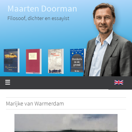
Ga
Maarten Doorman
naar
de
inhoud
Filosoof, dichter en essayist
Marijke van Warmerdam