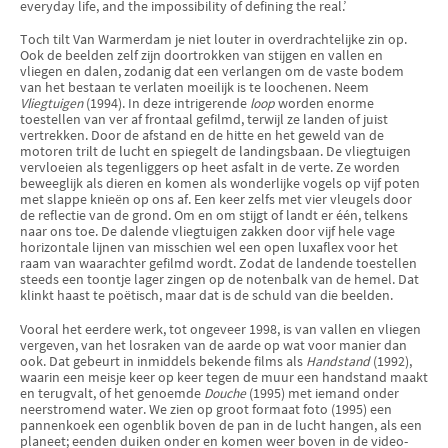
everyday life, and the impossibility of defining the real.’
Toch tilt Van Warmerdam je niet louter in overdrachtelijke zin op.
Ook de beelden zelf zijn doortrokken van stijgen en vallen en
vliegen en dalen, zodanig dat een verlangen om de vaste bodem
van het bestaan te verlaten moeilijk is te loochenen. Neem
Vliegtuigen
(1994). In deze intrigerende
loop
worden enorme
toestellen van ver af frontaal gefilmd, terwijl ze landen of juist
vertrekken. Door de afstand en de hitte en het geweld van de
motoren trilt de lucht en spiegelt de landingsbaan. De vliegtuigen
vervloeien als tegenliggers op heet asfalt in de verte. Ze worden
beweeglijk als dieren en komen als wonderlijke vogels op vijf poten
met slappe knieën op ons af. Een keer zelfs met vier vleugels door
de reflectie van de grond. Om en om stijgt of landt er één, telkens
naar ons toe. De dalende vliegtuigen zakken door vijf hele vage
horizontale lijnen van misschien wel een open luxaflex voor het
raam van waarachter gefilmd wordt. Zodat de landende toestellen
steeds een toontje lager zingen op de notenbalk van de hemel. Dat
klinkt haast te poëtisch, maar dat is de schuld van die beelden.
Vooral het eerdere werk, tot ongeveer 1998, is van vallen en vliegen
vergeven, van het losraken van de aarde op wat voor manier dan
ook. Dat gebeurt in inmiddels bekende films als
Handstand
(1992),
waarin een meisje keer op keer tegen de muur een handstand maakt
en terugvalt, of het genoemde
Douche
(1995) met iemand onder
neerstromend water. We zien op groot formaat foto (1995) een
pannenkoek een ogenblik boven de pan in de lucht hangen, als een
planeet; eenden duiken onder en komen weer boven in de video-