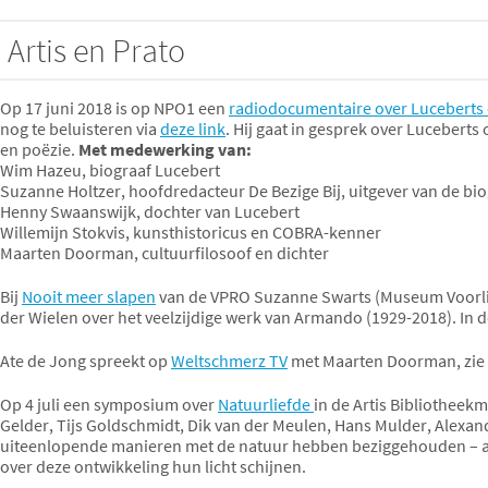
 Artis en Prato
Op 17 juni 2018 is op NPO1 een
radiodocumentaire over Luceberts
nog te beluisteren via
deze link
. Hij gaat in gesprek over Lucebert
en poëzie.
Met medewerking van:
Wim Hazeu, biograaf Lucebert
Suzanne Holtzer, hoofdredacteur De Bezige Bij, uitgever van de bio
Henny Swaanswijk, dochter van Lucebert
Willemijn Stokvis, kunsthistoricus en COBRA-kenner
Maarten Doorman, cultuurfilosoof en dichter
Bij
Nooit meer slapen
van de VPRO Suzanne Swarts (Museum Voorli
der Wielen over het veelzijdige werk van Armando (1929-2018). In de
Ate de Jong spreekt op
Weltschmerz TV
met Maarten Doorman, zie
Op 4 juli een symposium over
Natuurliefde
in de Artis Bibliothee
Gelder, Tijs Goldschmidt, Dik van der Meulen, Hans Mulder, Alexand
uiteenlopende manieren met de natuur hebben beziggehouden – als o
over deze ontwikkeling hun licht schijnen.