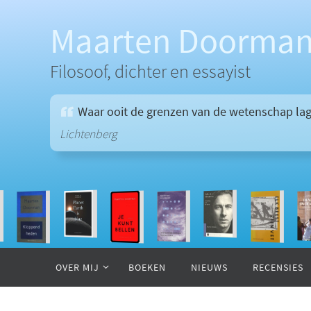
Ga
naar
Maarten Doorma
de
inhoud
Filosoof, dichter en essayist
Waar ooit de grenzen van de wetenschap lag
Lichtenberg
Ga
naar
OVER MIJ
BOEKEN
NIEUWS
RECENSIES
de
inhoud