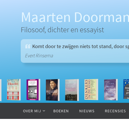
Ga
naar
Maarten Doorma
de
inhoud
Filosoof, dichter en essayist
Komt door te zwijgen niets tot stand, door sp
Evert Rinsema
Ga
naar
OVER MIJ
BOEKEN
NIEUWS
RECENSIES
de
inhoud