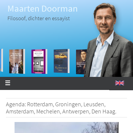
Ga
Maarten Doorman
naar
de
inhoud
Filosoof, dichter en essayist
Agenda: Rotterdam, Groningen, Leusden,
Amsterdam, Mechelen, Antwerpen, Den Haag.