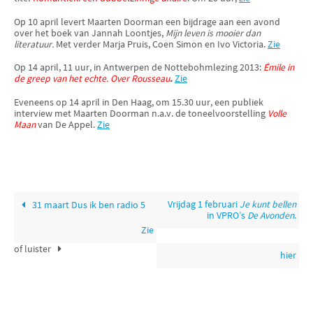
Op 10 april levert Maarten Doorman een bijdrage aan een avond
over het boek van Jannah Loontjes,
Mijn leven is mooier dan
literatuur.
Met verder Marja Pruis, Coen Simon en Ivo Victoria.
Zie
Op 14 april, 11 uur, in Antwerpen de Nottebohmlezing 2013:
Émile in
de greep van het echte. Over Rousseau
.
Zie
Eveneens op 14 april in Den Haag, om 15.30 uur, een publiek
interview met Maarten Doorman n.a.v. de toneelvoorstelling
Volle
Maan
van De Appel.
Zie
Vrijdag 1 februari
Je kunt bellen
31 maart Dus ik ben radio 5
in VPRO’s
De Avonden
.
Zie
of luister
hier