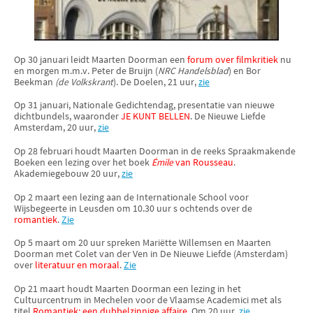
Op 30 januari leidt Maarten Doorman een
forum over filmkritiek
nu
en morgen m.m.v. Peter de Bruijn (
NRC Handelsblad
) en Bor
Beekman
(de Volkskrant
). De Doelen, 21 uur,
zie
Op 31 januari, Nationale Gedichtendag, presentatie van nieuwe
dichtbundels, waaronder
JE KUNT BELLEN
. De Nieuwe Liefde
Amsterdam, 20 uur,
zie
Op 28 februari houdt Maarten Doorman in de reeks Spraakmakende
Boeken een lezing over het boek
Émile
van Rousseau
.
Akademiegebouw 20 uur,
zie
Op 2 maart een lezing aan de Internationale School voor
Wijsbegeerte in Leusden om 10.30 uur s ochtends over de
romantiek
.
Zie
Op 5 maart om 20 uur spreken Mariëtte Willemsen en Maarten
Doorman met Colet van der Ven in De Nieuwe Liefde (Amsterdam)
over
literatuur en moraal
.
Zie
Op 21 maart houdt Maarten Doorman een lezing in het
Cultuurcentrum in Mechelen voor de Vlaamse Academici met als
titel
Romantiek: een dubbelzinnige affaire
. Om 20 uur,
zie