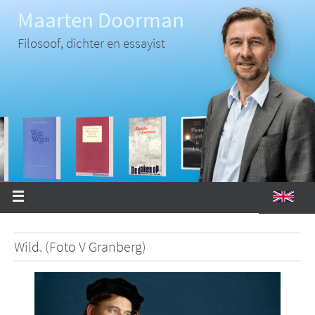
Ga
Maarten Doorman
naar
de
inhoud
Filosoof, dichter en essayist
Wild. (Foto V Granberg)