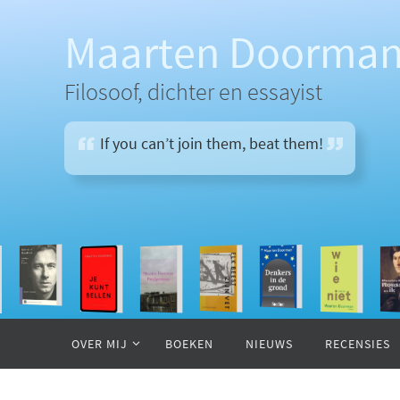
Ga
naar
Maarten Doorma
de
inhoud
Filosoof, dichter en essayist
If you can’t join them, beat them!
Ga
naar
OVER MIJ
BOEKEN
NIEUWS
RECENSIES
de
inhoud