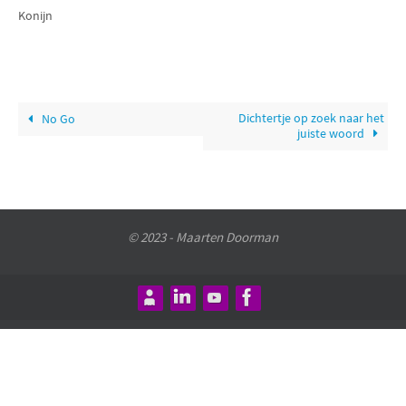
Konijn
Dichtertje op zoek naar het
No Go
juiste woord
© 2023 - Maarten Doorman