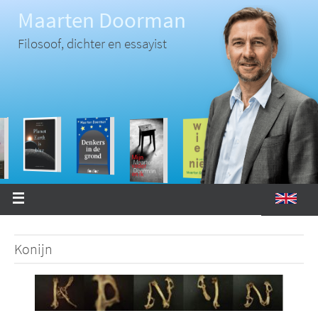
Ga
Maarten Doorman
naar
de
inhoud
Filosoof, dichter en essayist
Konijn