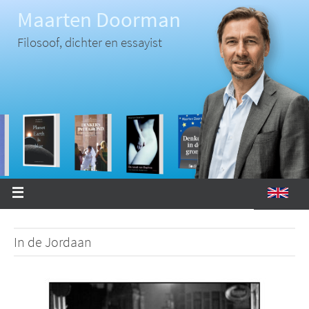
Ga
Maarten Doorman
naar
de
inhoud
Filosoof, dichter en essayist
In de Jordaan